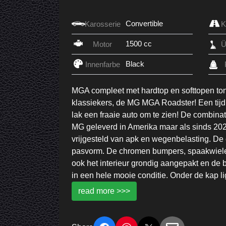
Convertible
Karosserie
1500 cc
Motor
Black
Innenfarbe
MGA compleet met hardtop en softtopen ton
klassiekers, de MG MGA Roadster! Een tijdl
lak een fraaie auto om te zien! De combinat
MG geleverd in Amerika maar als sinds 202
vrijgesteld van apk en wegenbelasting. De 
pasvorm. De chromen bumpers, spaakwielen 
ook het interieur grondig aangepakt en de 
in een hele mooie conditie. Onder de kap li
read more >>>