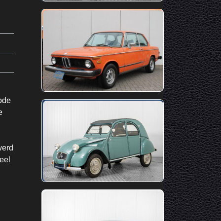
rode
e
werd
eel