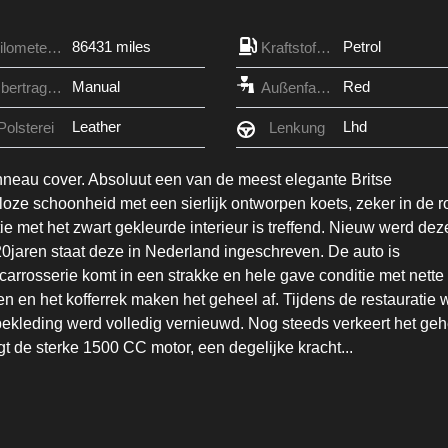
86431 miles
Petrol
Kilometerzähler
Kraftstofftyp
Manual
Red
Übertragung
Außenfarbe
Leather
Lhd
Polsterei
Lenkung
neau cover. Absoluut een van de meest elegante Britse
oze schoonheid met een sierlijk ontworpen koets, zeker in de 
ie met het zwart gekleurde interieur is treffend. Nieuw werd dez
0jaren staat deze in Nederland ingeschreven. De auto is
carrosserie komt in een strakke en hele gave conditie met nette
en het kofferrek maken het geheel af. Tijdens de restauratie 
bekleding werd volledig vernieuwd. Nog steeds verkeert het geh
gt de sterke 1500 CC motor, een degelijke kracht
...