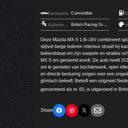
Convertible
Karosserie
British Racing Green
Außenfarbe
I
Deze Mazda MX-5 1.6i-16V combineert sport
stijlvol beige lederen interieur straalt hij
bekendstaat om zijn soepele en strakke sch
MX-5 om geroemd wordt. De auto heeft 203.5
om te genieten van bochtenwerk, open ritte
en directe besturing zorgen voor een onge
glimlach beleeft. Betreft een origineel Ne
genummerd als nr. 65, is uitgevoerd in Bri
Share