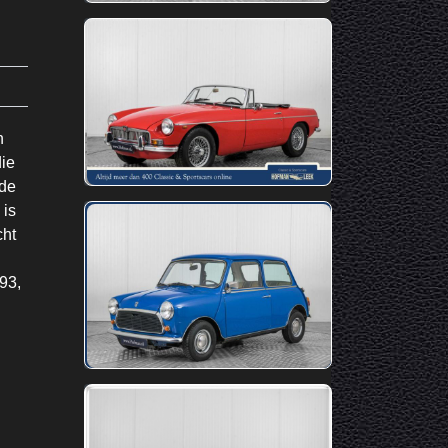
n
die
 de
 is
cht
93,