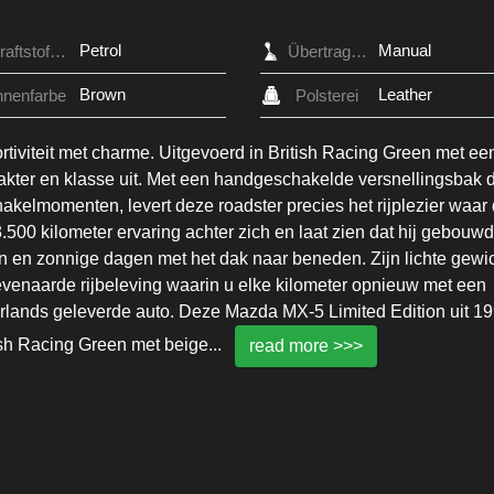
Petrol
Manual
Kraftstofftyp
Übertragung
Brown
Leather
nnenfarbe
Polsterei
iviteit met charme. Uitgevoerd in British Racing Green met ee
 karakter en klasse uit. Met een handgeschakelde versnellingsbak 
akelmomenten, levert deze roadster precies het rijplezier waar
00 kilometer ervaring achter zich en laat zien dat hij gebouwd
n en zonnige dagen met het dak naar beneden. Zijn lichte gewi
ëvenaarde rijbeleving waarin u elke kilometer opnieuw met een
derlands geleverde auto. Deze Mazda MX-5 Limited Edition uit 19
tish Racing Green met beige
...
read more >>>