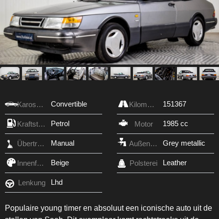
Convertible
151367
Karosserie
Kilometerzähler
Petrol
1985 cc
Kraftstofftyp
Motor
Manual
Grey metallic
Übertragung
Außenfarbe
Beige
Leather
Innenfarbe
Polsterei
Lhd
Lenkung
Populaire young timer en absoluut een iconische auto uit de